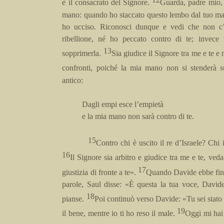
è il consacrato del Signore.
Guarda, padre mio, 
mano: quando ho staccato questo lembo dal tuo mant
ho ucciso. Riconosci dunque e vedi che non c
ribellione, né ho peccato contro di te; invece 
13
sopprimerla.
Sia giudice il Signore tra me e te e 
confronti, poiché la mia mano non si stenderà s
antico:
Dagli empi esce l’empietà
e la mia mano non sarà contro di te.
15
Contro chi è uscito il re d’Israele? Ch
16
Il Signore sia arbitro e giudice tra me e te, ved
17
giustizia di fronte a te».
Quando Davide ebbe fini
parole, Saul disse: «È questa la tua voce, David
18
pianse.
Poi continuò verso Davide: «Tu sei stato 
19
il bene, mentre io ti ho reso il male.
Oggi mi hai