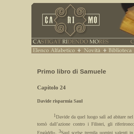
Primo libro di Samuele
Capitolo 24
Davide risparmia Saul
1
Davide da quel luogo salì ad abitare ne
tornò dall’azione contro i Filistei, gli riferir
3
Engàddi».
Saul scelse tremila uomini valenti in 