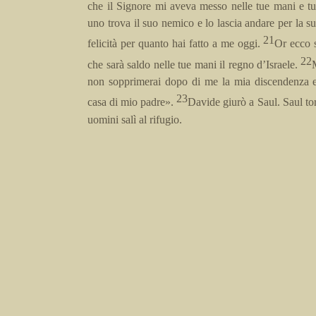
che il Signore mi aveva messo nelle tue mani e t
uno trova il suo nemico e lo lascia andare per la su
21
felicità per quanto hai fatto a me oggi.
Or ecco s
22
che sarà saldo nelle tue mani il regno d’Israele.
non sopprimerai dopo di me la mia discendenza e
23
casa di mio padre».
Davide giurò a Saul. Saul to
uomini salì al rifugio.