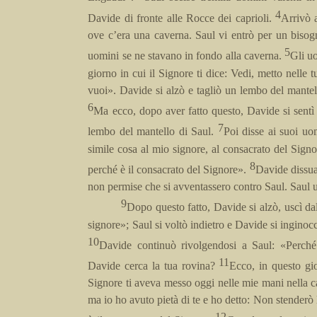
4
Davide di fronte alle Rocce dei caprioli.
Arrivò a
ove c’era una caverna. Saul vi entrò per un bisog
5
uomini se ne stavano in fondo alla caverna.
Gli uo
giorno in cui il Signore ti dice: Vedi, metto nelle 
vuoi». Davide si alzò e tagliò un lembo del mantel
6
Ma ecco, dopo aver fatto questo, Davide si sentì b
7
lembo del mantello di Saul.
Poi disse ai suoi uo
simile cosa al mio signore, al consacrato del Signo
8
perché è il consacrato del Signore».
Davide dissua
non permise che si avventassero contro Saul. Saul us
9
Dopo questo fatto, Davide si alzò, uscì da
signore»; Saul si voltò indietro e Davide si inginocch
10
Davide continuò rivolgendosi a Saul: «Perché
11
Davide cerca la tua rovina?
Ecco, in questo gio
Signore ti aveva messo oggi nelle mie mani nella ca
ma io ho avuto pietà di te e ho detto: Non stenderò
12