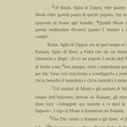
2
Or Balak, figlio di Zippor, vide quanto
Moab ebbe grande paura di questo popolo, che er
4
spavento di fronte agli Israeliti.
Quindi Moab di
questa moltitudine divorerà quanto è intorno a 
campi».
Balak, figlio di Zippor, era in quel tempo r
Balaam, figlio di Beor, a Petor che sta sul fium
chiamarlo e dirgli: «Ecco un popolo è uscito dall’Egi
6
di fronte a me;
ora dunque, vieni e maledicimi que
per me; forse così riusciremo a sconfiggerlo e potrò
chi tu benedici è benedetto e chi tu maledici è male
7
Gli anziani di Moab e gli anziani di M
salario dell’indovino; arrivati da Balaam, gli rif
disse loro: «Alloggiate qui stanotte e vi darò la
Signore». I capi di Moab si fermarono da Balaam.
9
Ora Dio venne a Balaam e gli disse: «Ch
10