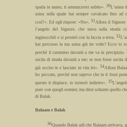
30
spada in mano, ti ammazzerei subito».
L’asina 
asina sulla quale hai sempre cavalcato fino ad 
31
così?». Ed egli rispose: «No».
Allora il Signore
l’angelo del Signore, che stava sulla strada 
32
inginocchiò e si prostrò con la faccia a terra.
L’a
hai percosso la tua asina già tre volte? Ecco io s
perché il cammino davanti a me va in precipizio.
uscita di strada davanti a me; se non fosse uscita d
34
già ucciso te e lasciato in vita lei».
Allora Balaa
ho peccato, perché non sapevo che tu ti fossi pos
35
questo ti dispiace, io tornerò indietro».
L’angel
pure con quegli uomini; ma dirai soltanto quello ch
di Balak.
Balaam e Balak
36
Quando Balak udì che Balaam arrivava, gl