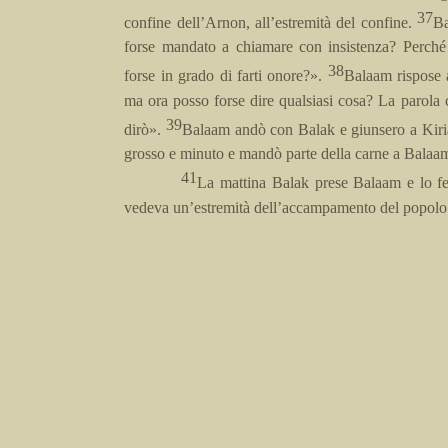
37
confine dell’Arnon, all’estremità del confine.
Ba
forse mandato a chiamare con insistenza? Perc
38
forse in grado di farti onore?».
Balaam rispose 
ma ora posso forse dire qualsiasi cosa? La parola 
39
dirò».
Balaam andò con Balak e giunsero a Kiri
grosso e minuto e mandò parte della carne a Balaam 
41
La mattina Balak prese Balaam e lo fe
vedeva un’estremità dell’accampamento del popolo