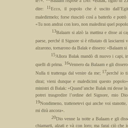
te?».
Balaam rispose a Dio: «Balak, figlio di Z
11
dire:
Ecco, il popolo che è uscito dall’Egit
maledirmelo; forse riuscirò così a batterlo e potrò
«Tu non andrai con loro, non maledirai quel popolo
13
Balaam si alzò la mattina e disse ai c
paese, perché il Signore si è rifiutato di lasciarmi
alzarono, tornarono da Balak e dissero: «Balaam si è
15
Allora Balak mandò di nuovo i capi, in
16
quelli di prima.
Vennero da Balaam e gli dissero:
17
Nulla ti trattenga dal venire da me;
perché io t
dirai; vieni dunque e maledicimi questo popolo
ministri di Balak: «Quand’anche Balak mi desse la 
potrei trasgredire l’ordine del Signore, mio Di
19
Nondimeno, trattenetevi qui anche voi stanotte,
mi dirà ancora».
20
Dio venne la notte a Balaam e gli dis
chiamarti, alzati e và con loro; ma farai ciò che i