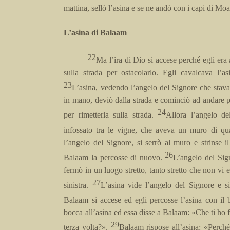
mattina, sellò l’asina e se ne andò con i capi di Mo
L’asina di Balaam
22
Ma l’ira di Dio si accese perché egli era
sulla strada per ostacolarlo. Egli cavalcava l’a
23
L’asina, vedendo l’angelo del Signore che stava
in mano, deviò dalla strada e cominciò ad andare p
24
per rimetterla sulla strada.
Allora l’angelo de
infossato tra le vigne, che aveva un muro di q
l’angelo del Signore, si serrò al muro e strinse 
26
Balaam la percosse di nuovo.
L’angelo del Sig
fermò in un luogo stretto, tanto stretto che non vi e
27
sinistra.
L’asina vide l’angelo del Signore e si
Balaam si accese ed egli percosse l’asina con il
bocca all’asina ed essa disse a Balaam: «Che ti ho f
29
terza volta?».
Balaam rispose all’asina: «Perché