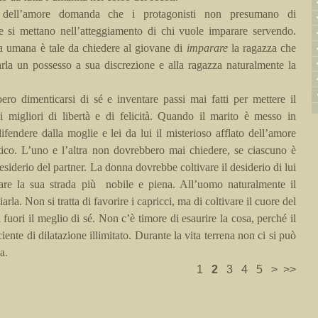
a dell’amore domanda che i protagonisti non
presumano
di
 si mettano nell’atteggiamento di chi vuole imparare servendo.
a umana è tale da chiedere al giovane di
imparare
la ragazza che
rla un possesso a sua discrezione e alla ragazza naturalmente la
ero dimenticarsi di sé e inventare passi mai fatti per mettere il
i migliori di libertà e di felicità. Quando il marito è messo in
ifendere dalla moglie e lei da lui il misterioso afflato dell’amore
ittico. L’uno e l’altra non dovrebbero mai chiedere, se ciascuno
è
desiderio del partner. La donna dovrebbe coltivare il desiderio di lui
are la sua strada più
nobile e piena. All’uomo naturalmente il
la. Non si tratta di favorire i capricci, ma di coltivare il cuore del
fuori il meglio di sé. Non c’è timore di esaurire la cosa, perché il
iente di dilatazione illimitato. Durante la vita terrena non ci si può
a.
1
2
3
4
5
>
>>