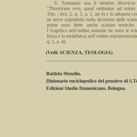
S. Tommaso usa il termine
theoricus
"
Theoricum
vero,
quod
ordinatur
ad
solam
Trin
.
,
tect
. 2, q.
1,
a
.
1, ad 4) e
lo
adope­ra c
ne serve soprattutto nella divisione delle scien
prime sono dette anche scienze teoriche
l’Angelico nell’ordine naturale tre sono le sci
fisica e la metafisica; nell’ordine soprannaturale
q.
1,
a
.
4).
(Vedi
:
SCIENZA, TEOLOGIA)
_____________________________________
Battista
Mondin
.
Dizionario enciclopedico del pensiero di
S.
Edizioni Studio Domenicano, Bologna.