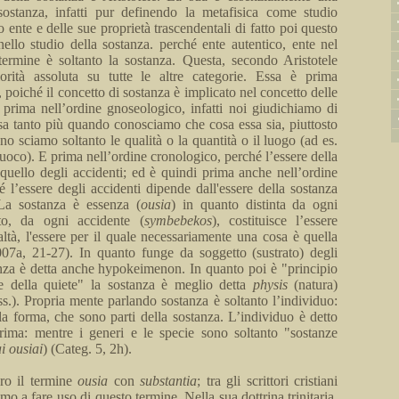
 sostanza,
infatti
pur definendo la metafisica come studio
o ente e delle sue proprietà trascendentali di fatto poi questo
 nello studio della sostanza.
perché
ente autentico, ente nel
termine è soltanto la sostanza.
Questa, secondo Aristotele
rità assoluta su tutte le altre categorie. Essa è prima
, poiché il concetto di sostanza è implicato nel
concetto
delle
E prima nell’ordine gnoseologico,
infatti
noi giudichiamo di
a tanto più quando conosciamo che cosa essa sia, piuttosto
o sciamo soltanto le qualità o
la quantità o
il luogo (ad es.
fuoco).
E prima nell’ordine cronologico, perché l’essere della
quello degli accidenti; ed è quindi prima anche nell’ordine
é l’essere degli accidenti dipende dall'essere della sostanza
La sostanza è essenza (
ousia
) in quanto distinta da ogni
to, da ogni accidente (
symbeb
ekos
),
costituisce l’essere
altà, l'essere per il quale necessariamente una cosa è quella
07a, 21-27). In quanto funge da
soggetto
(
sustrato
) degli
anza è detta anche
hypokeimenon
. In quanto poi è "principio
 della quiete" la sostanza è meglio detta
physis
(
natura)
ss.). Propria mente parlando sostanza è soltanto l’individuo:
la forma, che sono parti della sostanza. L’individuo è detto
rima: mentre i generi e
le specie sono soltanto "sostanze
i
ousiai
) (
Categ
. 5,
2h
).
ero il termine
ousia
con
substantia
; tra gli scrittori cristiani
imo a fare uso di questo termine. Nella sua dottrina trinitaria,