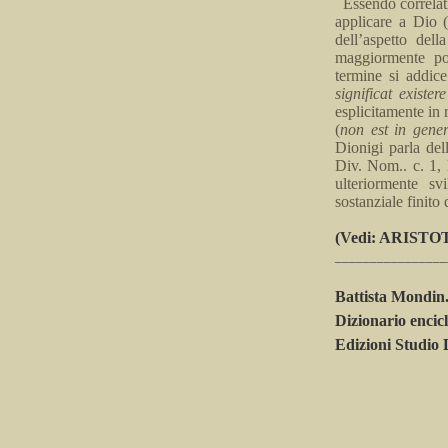
Essendo correla
applicare a Dio 
dell’aspetto dell
maggiormente pos
termine si addic
significat
existere
esplicitamente in 
(
non est in gene
Dionigi
parla del
Div.
Nom
..
c. 1, 
ulteriormente svi
sostanziale finito
(Vedi
: ARISTO
________________
Battista
Mondin
Dizionario encic
Edizioni Studio