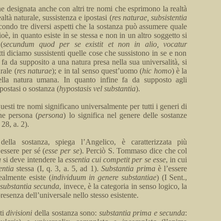
ne
designata anche con altri tre nomi che esprimono la realtà
altà naturale, sussistenza e ipostasi (
res
naturae
,
subsistentia
condo tre diversi aspetti che la sostanza può assumere quale
ioè
, in quanto esiste in se stessa e non in un altro soggetto si
(
secundum
quod
per se
existit
et
non in
alio
,
vocatur
atti diciamo sussistenti quelle cose che sussistono in se e non
o fa da
supposito
a
una natura presa nella sua universalità, si
rale (
res
naturae
); e in tal senso
quest’
uomo (
hic
homo
) è la
della natura umana.
In quanto infine fa da supposto agli
postasi o sostanza (
hypostasis
vel
substantia
).
esti tre nomi significano universalmente per tutti i generi di
ine persona (
persona
) lo significa nel genere delle sostanze
28,
a
.
2).
della sostanza,
spiega l’Angelico,
è
caratterizzata più
’essere per sé
(
esse per se
).
Perciò
S.
Tommaso
dice
che col
a
si deve intendere la
essentia
cui
competit
per se esse
,
in cui
entia
stessa (I, q.
3,
a
.
5,
ad 1).
Substantia
prima
è l’essere
ealmente esiste
(
individuum
in genere
substantiae
) (I
Sent
.,
;
substantia
secunda
,
invece, è la categoria in senso logico, la
resenza dell’universale nello stesso esistente.
ti
divisioni
della sostanza sono:
substantia
prima e
secunda
: