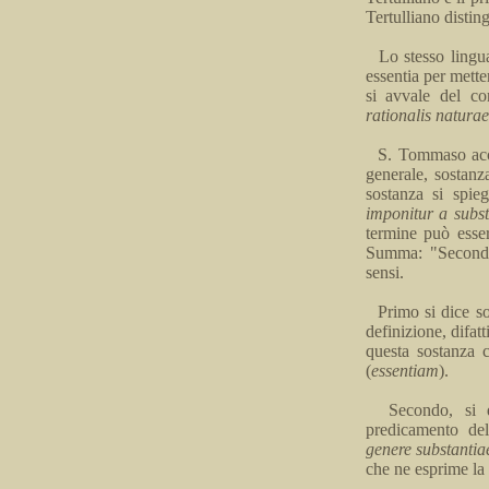
Tertulliano distin
Lo stesso ling
essentia
per mette
si avvale del co
rationalis
naturae
S. Tommaso accog
generale,
sostanz
sostanza si spi
imponitur
a
subs
termine può esse
Summa: "Secondo 
sensi.
Primo si dice so
definizione, difatt
questa sostanza 
(
essentiam
).
Secondo,
si
d
predicamento
del
genere
substantia
che
ne
esprime la 