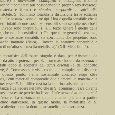
gularis
) e
universalis
;
comnpleta
e incompleta
(l’anima
tantia
incompleta
pur possedendo un proprio atto d’essere);
materia e forma) e
simplex;
corporalis
e
spiritualis
.
stotele, S. Tommaso
formula
la distinzione tra le sostanze
 "Le sostanze sono di tre tipi. Una è quella sensibile che si
eri:
infatti
alcune sostanze sensibili sono sempiterne, cioè i
re invece sono corruttibili
(...).
Il terzo genere è quello della
e, che non è sensibile
(...).
Fra questi tre generi di sostanze,
che le
sostanze
sensibili.
sia
corruttibili che perpetue, sono
osofia naturale (fisica)... Invece la sostanza separabile e
 di un'altra scienza (la metafisica)" (XIL
Met
..
lect
. 5).
e metafisica dell’essere singolo è data, per Aristotele, da
o da atto e potenza; per
S.
Tommaso inoltre da
essentia
e
fatti
dopo la scoperta
dell’
actus
essendi
(e del concetto
ere) S. Tommaso si è visto costretto a completare il discorso
 questo punto: l’ente sostanziale concreto esige oltre
negli enti materiali comprende due elementi: la materia e la
tus
essendi
.
La differenza tra la dottrina aristotelica e quella
ostanza è da vedere nel fatto che in S. Tommaso
l’
esse
diventa
ostanza esiste perché ha l'
esse
.
Un’essenza è
in
actu
perché
ll’essere. La sostanza va quindi chiarita più che
a partire
tendo dall’essere. In questo modo, la metafisica di S.
 ulteriormente la dottrina aristotelica della sostanza.