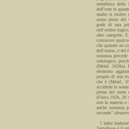
metafisica della
dell’ente in quant
studio si risolve
senso pieno del 
gode di una prio
nell’ordine logico
altre categorie. 
conoscere qualcos
che quando ne con
dell’uomo, o del 
sostanza precede 
ontologico, perch
(
Metaf
. 1028a). 
elemento aggiun
proprio di una re
che è (
Metaf
.,
10
accidenti la sost
primo del moto e
(Fisica
192b
, 20 
non la materia o 
anche sostanza p
seconde" (
deutera
I latini traduss
Tertulliano è il pr