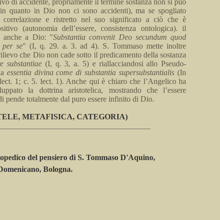
tivo
di
accidente, propriamente il termine sostanza non si può
(in quanto in Dio non ci sono accidenti), ma se spogliato
a correlazione e ristretto nel suo significato a ciò che è
itivo (autonomia dell’essere, consistenza ontologica).
il
e anche a Dio: "
Substantia
convenit
Deo
secundum
quod
per s
e
"
(I, q.
29.
a
.
3.
ad
4). S. Tommaso mette inoltre
rilievo che Dio non cade sotto il
predicamento
della sostanza
re
substantiae
(I
,
q.
3,
a
.
5)
e riallacciandosi allo
Pseudo-
la
essentia
divina
come di
substantia
supersubstantialis
(In
lect. 1; c. 5. lect.
1). Anche qui è chiaro che l’Angelico
ha
luppato
la dottrina aristotelica, mostrando che l’essere
 di pende totalmente dal puro essere infinito di Dio.
TELE, METAFISICA, CATEGORIA)
____________________________________________
.
lopedico del pensiero di S. Tommaso D'
Aquino
,
 Domenicano, Bologna.