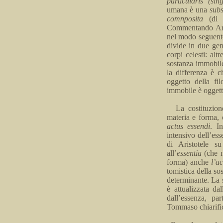
particularis
(
sin
umana è una
subs
comnposita
(di 
Commentando Ari
nel modo seguente:
divide in due gen
corpi celesti: alt
sostanza immobil
la differenza è 
oggetto della fil
immobile è oggetto
La costituzion
materia e forma, 
actus
essendi
.
In
intensivo dell’ess
di Aristotele su
all’
essentia
(che 
forma) anche
l’
ac
tomistica della s
determinante. La s
è attualizzata da
dall’
essenza, par
Tommaso chiarifica