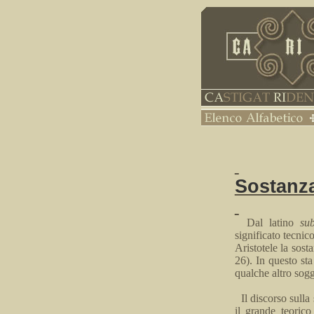
Sostanz
Dal latino
sub
significato tecnic
Aristotele la sost
26). In questo sta 
qualche altro sog
Il discorso sulla
il
grande
teorico 