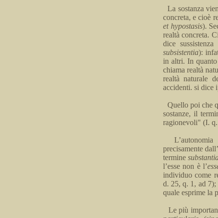
La sostanza
vie
concreta, e cioè re
et
hypostasis
).
Se
realtà concreta
.
C
dice sussistenza 
subsistentia
): inf
in altri. In quant
chiama realtà natu
realtà naturale 
accidenti
.
si
dice i
Quello poi che qu
sostanze, il term
ragionevoli" (I.
q.
L’autonomia 
precisamente dall
termine
substanti
l’esse n
on è
l’
ess
individuo come r
d. 25, q. 1, ad
7)
quale esprime la p
Le più importan