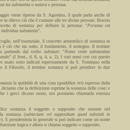
gue tra
substantia
o
natura
e persona.
uaggio
viene
ripreso da S. Agostino, il quale parla anche di
re in rilievo ciò che è comune alle tre divine persone.
Boezio
ncetto di sostanza per definire la persona: "
Persona
est
individua
substantia
".
lie, nell’essenziale, il concetto aristotelico di sostanza in
a
è ciò che sta sotto.
il
fondamento, il sostegno. Il termine
ega partendo dal verbo
sub
stare
: "
Nome
enim
substantiae
tando
" (I
Sent
.,
d. 8, q.
4,
a
.
2). I vari sensi con cui questo
re usato sono indicati espressamente da S. Tommaso nella
il Filosofo, il termine sostanza si può prendere in due
stanza la quiddità di una cosa (
quidditas
rei
) espressa dalla
i
diciamo
che la definizione esprime la sostanza delle cose; e
che i greci dicono
ousia
, noi possiamo chiamarla essenza
ice sostanza il soggetto o
supposito
che sussiste nel
la sostanza (
subiectum
vel
suppositum
quod
subsistit
in
e
). E prendendola in generale si può indicare come un nome
funzione logica e allora si chiama soggetto o
supposito
.