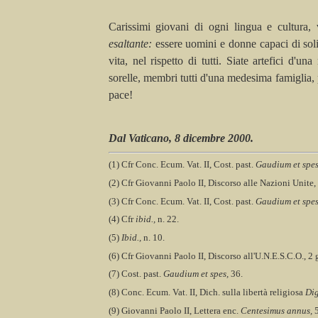
Carissimi giovani di ogni lingua e cultura,
esaltante:
essere uomini e donne capaci di soli
vita, nel rispetto di tutti. Siate artefici d'u
sorelle, membri tutti d'una medesima famiglia,
pace!
Dal Vaticano, 8 dicembre 2000.
(1) Cfr Conc. Ecum. Vat.
II, Cost. past.
Gaudium et spe
(2)
Cfr
Giovanni Paolo II, Discorso alle Nazioni Unite,
(3) Cfr Conc. Ecum. Vat.
II, Cost. past.
Gaudium et spe
(4)
Cfr
ibid.,
n. 22.
(5)
Ibid
.,
n. 10.
(6)
Cfr
Giovanni Paolo II, Discorso all'
U.N.E.S.C.O
., 2
(7) Cost. past.
Gaudium
et
spes
,
36.
(8)
Conc
.
Ecum
. Vat. II,
Dich
. sulla libertà religiosa
Dig
(9) Giovanni Paolo II, Lettera
enc
.
Centesimus annus,