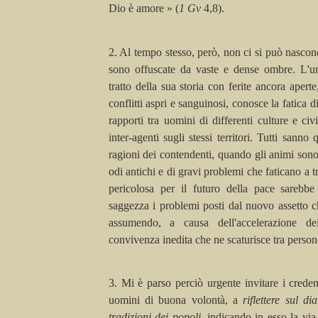
Dio è amore » (
1
Gv
4,8).
2. Al tempo stesso, però, non ci si può nascon
sono offuscate da vaste e dense ombre. L'
tratto della sua storia con ferite ancora apert
conflitti aspri e sanguinosi, conosce la fatica di
rapporti tra uomini di differenti culture e ci
inter-agenti sugli stessi territori. Tutti sanno
ragioni dei contendenti, quando gli animi sono
odi antichi e di gravi problemi che faticano a
pericolosa per il futuro della pace sarebbe 
saggezza i problemi posti dal nuovo assetto ch
assumendo, a causa dell'accelerazione de
convivenza inedita che ne scaturisce tra persone
3. Mi
è parso perciò urgente invitare i credenti
uomini di buona volontà, a
riflettere sul di
tradizioni dei popoli,
indicando in esso la via 