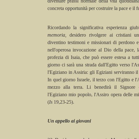
diventare prassi normale della vita quotidiana
concreta opportunità per costruire la pace e il f
Ricordando la significativa esperienza giub
memoria,
desidero rivolgere ai cristiani un
diventino testimoni e missionari di perdono e 
nell'operosa invocazione al Dio della pace, l
profezia di Isaia, che può essere estesa a tutt
giorno ci sarà una strada dall'Egitto verso l'
As
l'Egiziano in
Assiria
: gli Egiziani serviranno 
In quel giorno Israele, il terzo con l'Egitto e l'
mezzo alla terra. Li benedirà il Signore d
l'Egiziano mio popolo, l'
Assiro
opera delle mi
(
Is
19,23-25).
Un appello ai giovani