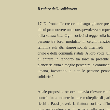
Il valore della solidarietà
17. Di fronte alle crescenti disuguaglianze pr
di cui promuovere una consapevolezza sempre 
della
solidarietà.
Ogni società si regge sulla b
persone tra loro, modulato in cerchi relazi
famiglia agli altri gruppi sociali intermedi — 
civile e della comunità statale. A loro volta g
di entrare in rapporto tra loro: la presente
planetaria aiuta a meglio percepire la comunanz
umana, favorendo in tutte le persone pensos
solidarietà.
A tale proposito, occorre tuttavia rilevare che
contribuito a mettere in luce molteplici dispar
ricchi e Paesi poveri; la frattura sociale, all'
vive nell'opulenza e chi è leso nella sua d