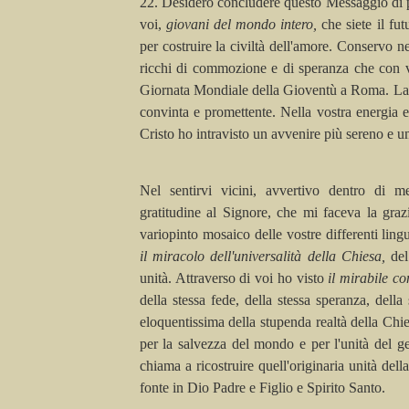
22. Desidero concludere questo Messaggio di 
voi,
giovani del mondo intero,
che siete il fut
per costruire la civiltà dell'amore. Conservo ne
ricchi di commozione e di speranza che con v
Giornata Mondiale della Gioventù a Roma. La v
convinta e promettente. Nella vostra energia e
Cristo ho intravisto un avvenire più sereno e 
Nel sentirvi vicini, avvertivo dentro di 
gratitudine al Signore, che mi faceva la grazi
variopinto mosaico delle vostre differenti ling
il miracolo dell'universalità della Chiesa,
del
unità. Attraverso di voi ho visto
il mirabile co
della stessa fede, della stessa speranza, della
eloquentissima
della stupenda realtà della Chi
per la salvezza del mondo e per l'unità del 
chiama a ricostruire
quell'
originaria unità del
fonte in Dio Padre e Figlio e Spirito Santo.