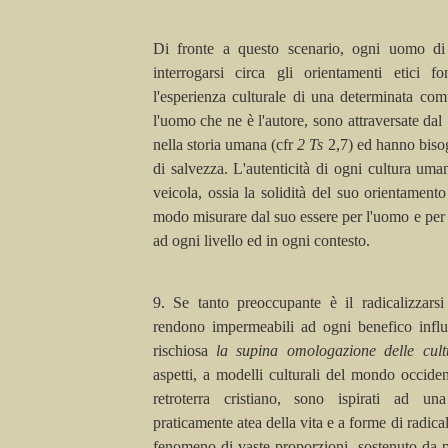
Di fronte a questo scenario, ogni uomo d
interrogarsi circa gli orientamenti etici f
l'esperienza culturale di una determinata comu
l'uomo che ne è l'autore, sono attraversate dal
nella storia umana (
cfr
2
Ts
2,7) ed hanno biso
di salvezza. L'autenticità di ogni cultura uman
veicola, ossia la solidità del suo orientament
modo misurare dal suo essere per l'uomo e per 
ad ogni livello ed in ogni contesto.
9. Se tanto preoccupante è il
radicalizzarsi
rendono impermeabili ad ogni benefico infl
rischiosa
la supina omologazione delle cul
aspetti, a modelli culturali del mondo occiden
retroterra cristiano, sono ispirati ad un
praticamente atea della vita e a forme di radical
fenomeno di vaste proporzioni, sostenuto da 