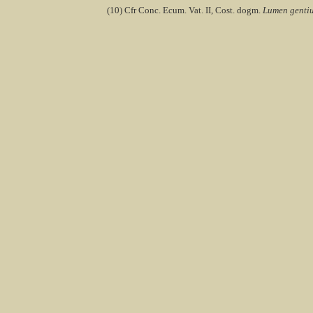
(10) Cfr Conc.
Ecum
. Vat. II, Cost.
dogm
.
Lumen
genti