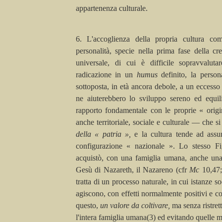
appartenenza culturale.
6. L
'accoglienza della propria cultura com
personalità, specie nella prima fase della cr
universale, di cui è difficile sopravvaluta
radicazione in un
humus
definito, la person
sottoposta, in età ancora debole, a un eccesso 
ne aiuterebbero lo sviluppo sereno ed equil
rapporto fondamentale con le proprie « origi
anche territoriale, sociale e culturale — che s
della « patria »,
e la cultura tende ad ass
configurazione « nazionale ». Lo stesso F
acquistò, con una famiglia umana, anche una
Gesù di Nazareth, il Nazareno (
cfr
Mc
10,47
tratta di un processo naturale, in cui istanze s
agiscono, con effetti normalmente positivi e cos
questo,
un valore da coltivare,
ma senza ristret
l'intera famiglia umana(3) ed evitando quelle m