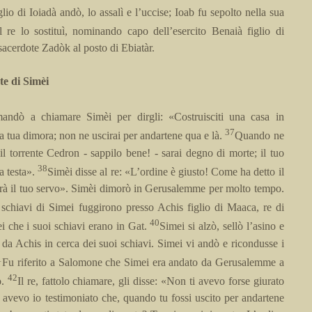
lio di Ioiadà andò, lo assalì e l’uccise; Ioab fu sepolto nella sua
Il re lo sostituì, nominando capo dell’esercito Benaià figlio di
 sacerdote Zadòk al posto di Ebiatàr.
e di Simèi
mandò a chiamare Simèi per dirgli: «Costruisciti una casa in
37
a tua dimora; non ne uscirai per andartene qua e là.
Quando ne
 il torrente Cedron - sappilo bene! - sarai degno di morte; il tuo
38
a testa».
Simèi disse al re: «L’ordine è giusto! Come ha detto il
farà il tuo servo». Simèi dimorò in Gerusalemme per molto tempo.
schiavi di Simei fuggirono presso Achis figlio di Maaca, re di
40
ei che i suoi schiavi erano in Gat.
Simei si alzò, sellò l’asino e
da Achis in cerca dei suoi schiavi. Simei vi andò e ricondusse i
1
Fu riferito a Salomone che Simei era andato da Gerusalemme a
42
o.
Il re, fattolo chiamare, gli disse: «Non ti avevo forse giurato
i avevo io testimoniato che, quando tu fossi uscito per andartene