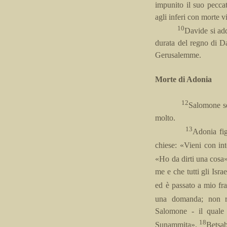
impunito il suo peccat
agli inferi con morte v
10
Davide si add
durata del regno di Da
Gerusalemme.
Morte di Adonia
12
Salomone se
molto.
13
Adonia fig
chiese: «Vieni con int
«Ho da dirti una cosa»
me e che tutti gli Isra
ed è passato a mio fra
una domanda; non r
Salomone - il quale
18
Sunammita».
Betsab