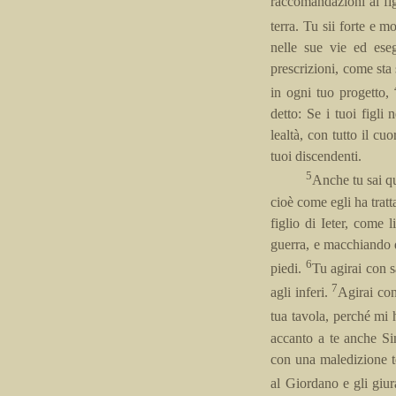
raccomandazioni al f
terra. Tu sii forte e 
nelle sue vie ed eseg
prescrizioni, come sta 
in ogni tuo progetto,
detto: Se i tuoi figl
lealtà, con tutto il cu
tuoi discendenti.
5
Anche tu sai qu
cioè come egli ha tratt
figlio di Ieter, come 
guerra, e macchiando d
6
piedi.
Tu agirai con 
7
agli inferi.
Agirai con
tua tavola, perché mi 
accanto a te anche Si
con una maledizione 
al Giordano e gli giur