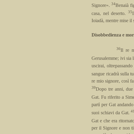
34
Signore».
Benaià fig
35
casa, nel deserto.
Ioiadà, mentre mise il
Disobbedienza e mort
36
Il re 
Gerusalemme; ivi sia l
uscirai, oltrepassando
sangue ricadrà sulla tu
re mio signore, così 
39
Dopo tre anni, due 
Gat. Fu riferito a Sim
partì per Gat andando 
4
suoi schiavi da Gat.
Gat e che era ritornat
per il Signore e non t