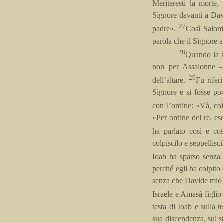
Meriteresti la morte,
Signore davanti a Davi
27
padre».
Così Salom
parola che il Signore a
28
Quando la n
non per Assalonne - 
29
dell’altare.
Fu rifer
Signore e si fosse pos
con l’ordine: «Và, col
«Per ordine del re, es
ha parlato così e co
colpiscilo e seppellisc
Ioab ha sparso senza
perché egli ha colpito d
senza che Davide mio p
Israele e Amasà figlio 
testa di Ioab e sulla 
sua discendenza, sul su