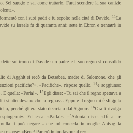
o. Sei saggio e sai come trattarlo. Farai scendere la sua canizie
iolenta».
11
ormentò con i suoi padri e fu sepolto nella città di Davide.
La
vide su Israele fu di quaranta anni: sette in Ebron e trentatrè in
dette sul trono di Davide suo padre e il suo regno si consolidò
lio di Agghìt si recò da Betsabea, madre di Salomone, che gli
14
enzioni pacifiche?». «Pacifiche», rispose quello,
e soggiunse:
15
. E quella: «Parla!».
Egli disse: «Tu sai che il regno spettava a
eliti si attendevano che io regnassi. Eppure il regno mi è sfuggito
16
tello, perché gli era stato decretato dal Signore.
Ora ti rivolgo
17
espingermi». Ed essa: «Parla!».
Adonia disse: «Dì al re
 nulla ti può negare - che mi conceda in moglie Abisag la
ea rispose: «Bene! Parlerò in tuo favore al re».