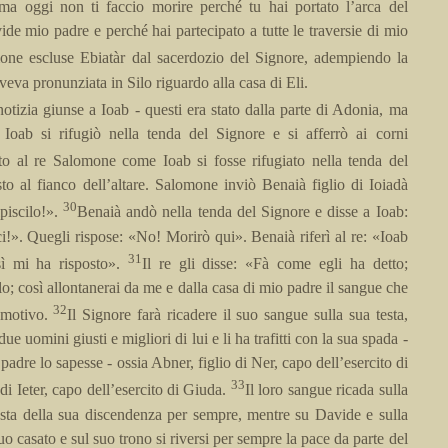
 ma oggi non ti faccio morire perché tu hai portato l’arca del
de mio padre e perché hai partecipato a tutte le traversie di mio
one escluse Ebiatàr dal sacerdozio del Signore, adempiendo la
veva pronunziata in Silo riguardo alla casa di Eli.
otizia giunse a Ioab - questi era stato dalla parte di Adonia, ma
Ioab si rifugiò nella tenda del Signore e si afferrò ai corni
ito al re Salomone come Ioab si fosse rifugiato nella tenda del
to al fianco dell’altare. Salomone inviò Benaià figlio di Ioiadà
30
piscilo!».
Benaià andò nella tenda del Signore e disse a Ioab:
ci!». Quegli rispose: «No! Morirò qui». Benaià riferì al re: «Ioab
31
sì mi ha risposto».
Il re gli disse: «Fà come egli ha detto;
ilo; così allontanerai da me e dalla casa di mio padre il sangue che
32
 motivo.
Il Signore farà ricadere il suo sangue sulla sua testa,
ue uomini giusti e migliori di lui e li ha trafitti con la sua spada -
adre lo sapesse - ossia Abner, figlio di Ner, capo dell’esercito di
33
di Ieter, capo dell’esercito di Giuda.
Il loro sangue ricada sulla
testa della sua discendenza per sempre, mentre su Davide e sulla
o casato e sul suo trono si riversi per sempre la pace da parte del