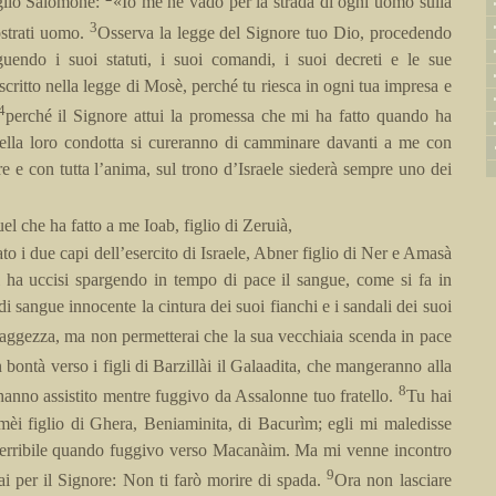
iglio Salomone:
«Io me ne vado per la strada di ogni uomo sulla
3
mostrati uomo.
Osserva la legge del Signore tuo Dio, procedendo
uendo i suoi statuti, i suoi comandi, i suoi decreti e le sue
scritto nella legge di Mosè, perché tu riesca in ogni tua impresa e
4
perché il Signore attui la promessa che mi ha fatto quando ha
i nella loro condotta si cureranno di camminare davanti a me con
ore e con tutta l’anima, sul trono d’Israele siederà sempre uno dei
el che ha fatto a me Ioab, figlio di Zeruià,
ato i due capi dell’esercito di Israele, Abner figlio di Ner e Amasà
li ha uccisi spargendo in tempo di pace il sangue, come si fa in
i sangue innocente la cintura dei suoi fianchi e i sandali dei suoi
saggezza, ma non permetterai che la sua vecchiaia scenda in pace
 bontà verso i figli di Barzillài il Galaadita, che mangeranno alla
8
hanno assistito mentre fuggivo da Assalonne tuo fratello.
Tu hai
mèi figlio di Ghera, Beniaminita, di Bacurìm; egli mi maledisse
terribile quando fuggivo verso Macanàim. Ma mi venne incontro
9
ai per il Signore: Non ti farò morire di spada.
Ora non lasciare