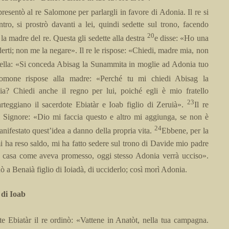
resentò al re Salomone per parlargli in favore di Adonia. Il re si
tro, si prostrò davanti a lei, quindi sedette sul trono, facendo
20
la madre del re. Questa gli sedette alla destra
e disse: «Ho una
derti; non me la negare». Il re le rispose: «Chiedi, madre mia, non
ella: «Si conceda Abisag la Sunammita in moglie ad Adonia tuo
lomone rispose alla madre: «Perché tu mi chiedi Abisag la
? Chiedi anche il regno per lui, poiché egli è mio fratello
23
rteggiano il sacerdote Ebiatàr e Ioab figlio di Zeruià».
Il re
 Signore: «Dio mi faccia questo e altro mi aggiunga, se non è
24
ifestato quest’idea a danno della propria vita.
Ebbene, per la
i ha reso saldo, mi ha fatto sedere sul trono di Davide mio padre
 casa come aveva promesso, oggi stesso Adonia verrà ucciso».
ò a Benaià figlio di Ioiadà, di ucciderlo; così morì Adonia.
 di Ioab
te Ebiatàr il re ordinò: «Vattene in Anatòt, nella tua campagna.