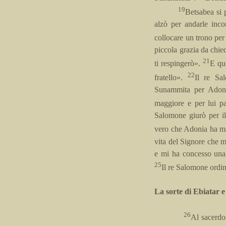
19
Betsabea si p
alzò per andarle incon
collocare un trono per 
piccola grazia da chie
21
ti respingerò».
E qu
22
fratello».
Il re Sa
Sunammita per Adonia
maggiore e per lui pa
Salomone giurò per il
vero che Adonia ha man
vita del Signore che m
e mi ha concesso una
25
Il re Salomone ordin
La sorte di Ebiatar e
26
Al sacerdo