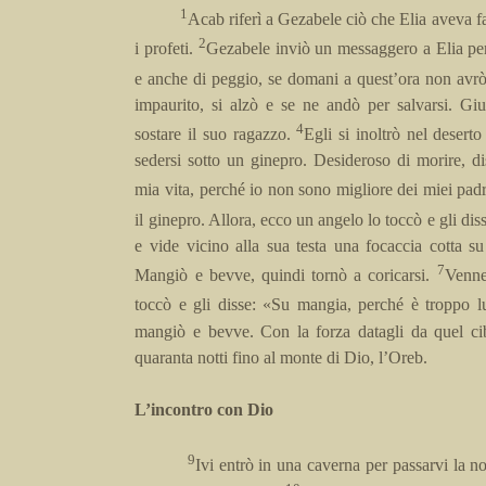
1
Acab riferì a Gezabele ciò che Elia aveva fa
2
i profeti.
Gezabele inviò un messaggero a Elia per 
e anche di peggio, se domani a quest’ora non avrò
impaurito, si alzò e se ne andò per salvarsi. G
4
sostare il suo ragazzo.
Egli si inoltrò nel deser
sedersi sotto un ginepro. Desideroso di morire, di
mia vita, perché io non sono migliore dei miei pad
il ginepro. Allora, ecco un angelo lo toccò e gli di
e vide vicino alla sua testa una focaccia cotta su
7
Mangiò e bevve, quindi tornò a coricarsi.
Venne
toccò e gli disse: «Su mangia, perché è troppo 
mangiò e bevve. Con la forza datagli da quel ci
quaranta notti fino al monte di Dio, l’Oreb.
L’incontro con Dio
9
Ivi entrò in una caverna per passarvi la no