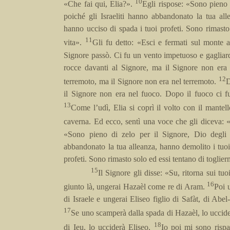
10
«Che fai qui, Elia?».
Egli rispose: «Sono pieno d
poiché gli Israeliti hanno abbandonato la tua alle
hanno ucciso di spada i tuoi profeti. Sono rimasto 
11
vita».
Gli fu detto: «Esci e fermati sul monte a
Signore passò. Ci fu un vento impetuoso e gagliard
rocce davanti al Signore, ma il Signore non era
12
terremoto, ma il Signore non era nel terremoto.
D
il Signore non era nel fuoco. Dopo il fuoco ci f
13
Come l’udì, Elia si coprì il volto con il mantell
caverna. Ed ecco, sentì una voce che gli diceva: 
«Sono pieno di zelo per il Signore, Dio degli es
abbandonato la tua alleanza, hanno demolito i tuoi 
profeti. Sono rimasto solo ed essi tentano di toglierm
15
Il Signore gli disse: «Su, ritorna sui tu
16
giunto là, ungerai Hazaèl come re di Aram.
Poi 
di Israele e ungerai Eliseo figlio di Safàt, di Abe
17
Se uno scamperà dalla spada di Hazaèl, lo uccide
18
di Ieu, lo ucciderà Eliseo.
Io poi mi sono rispa