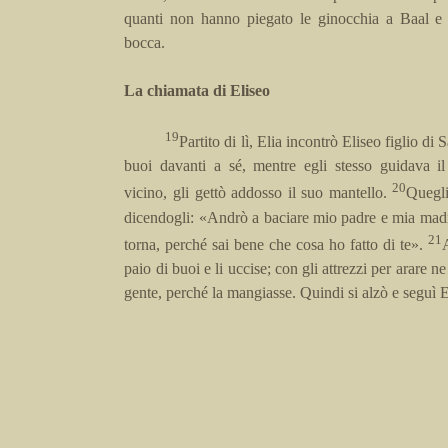
quanti non hanno piegato le ginocchia a Baal e 
bocca.
La chiamata di Eliseo
19
Partito di lì, Elia incontrò Eliseo figlio di
buoi davanti a sé, mentre egli stesso guidava i
20
vicino, gli gettò addosso il suo mantello.
Quegli
dicendogli: «Andrò a baciare mio padre e mia madre
21
torna, perché sai bene che cosa ho fatto di te».
paio di buoi e li uccise; con gli attrezzi per arare n
gente, perché la mangiasse. Quindi si alzò e seguì E