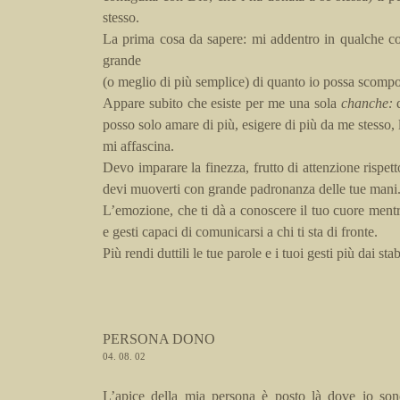
stesso.
La prima cosa da sapere: mi addentro in qualche cos
grande
(o
meglio di più semplice) di quanto io possa scomp
Appare subito che esiste per me una sola
chanche:
posso solo amare di più, esigere di più da me stesso,
mi affascina.
Devo imparare la finezza, frutto di attenzione rispet
devi
muoverti
con grande padronanza delle tue mani
L’emozione, che ti dà a conoscere il tuo
cuore ment
e gesti capaci di comunicarsi a chi ti sta di fronte.
Più rendi duttili le tue parole e i tuoi gesti più
dai stab
PERSONA DONO
04. 08. 02
L’apice della mia persona è posto là dove io so