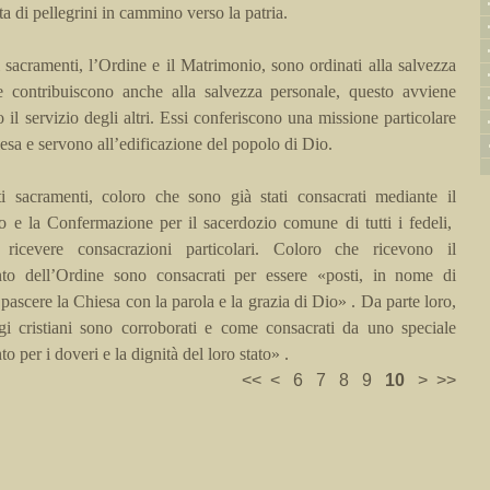
ta di pellegrini in cammino verso la patria.
i sacramenti, l’Ordine e il Matrimonio, sono ordinati alla salvezza
Se contribuiscono anche alla salvezza personale, questo avviene
o il servizio degli altri. Essi conferiscono una missione particolare
esa e servono all’edificazione del popolo di Dio.
ti sacramenti, coloro che sono già stati
consacrati
mediante il
o e la Confermazione per il sacerdozio comune di tutti i fedeli,
 ricevere
consacrazioni
particolari. Coloro che ricevono il
nto dell’Ordine sono
consacrati
per essere «posti, in nome di
 pascere la Chiesa con la parola e la grazia di Dio» . Da parte loro,
gi cristiani sono corroborati e come
consacrati
da uno speciale
o per i doveri e la dignità del loro stato» .
<<
<
6
7
8
9
10
>
>>