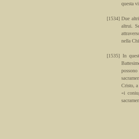
questa vi
[1534]
Due altr
altrui. 
attravers
nella Chi
[1535]
In ques
Battesim
possono
sacrame
Cristo, a
«i coniu
sacrament