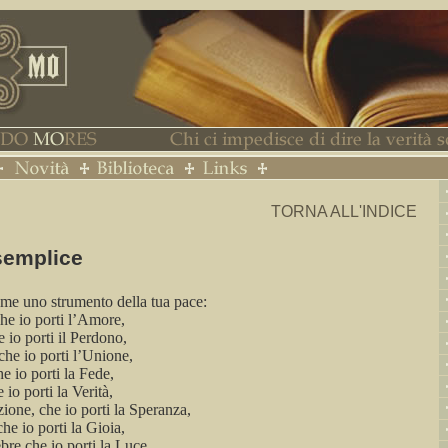
TORNA ALL'INDICE
semplice
 me uno strumento della tua pace:
che io
porti
l’Amore,
e io porti il Perdono,
che io porti l’Unione,
e io porti
la Fede
,
e io porti
la Verità
,
zione, che io porti
la Speranza
,
che io porti
la Gioia
,
bre che io porti
la Luce
,