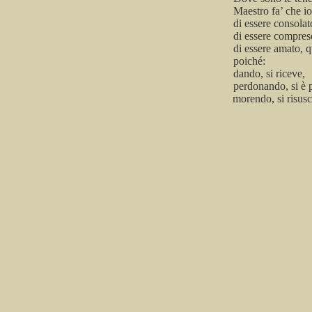
Maestro
fa’
che io
di
essere consolat
di
essere compres
di
essere amato, q
poiché:
dando
, si riceve,
perdonando
, si è
morendo
, si risus