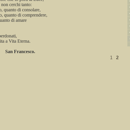
 non cerchi tanto:
o, quanto di consolare,
o, quanto di comprendere,
uanto di amare
 perdonati,
cita a Vita Eterna.
San Francesco.
1
2