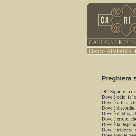
Preghiera
Oh! Signore fa
di
Dove è odio, fa’ 
Dove
è offesa, ch
Dove è discordia
,
Dove
è dubbio, ch
Dove è errore, ch
Dove è la dispera
Dove è tristezza, 
Dove sono le tene